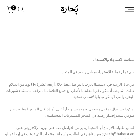
Skip
0
to
content
سياسة الاسترداد والاستبدال
يتم اتمام عملية الاسترداد بمقابل رصيد في المتجر.
في حال الرغبة في الاستبدال يرجى التواصل معنا خلال أربعة عشر (14) يوما من استلام
طلبك، شريطة أن يكون في التغليف الأصلي مع جميع العلامات المرفقة، باستثناء شورتات
البحر، والتي لا يمكن تبديلها لأسباب صحية.
يمكن الاستبدال بمقابل منتج ذي قيمة متساوية أو أعلى، أما إذا كان المنتج المطلوب غير
متوفر، سيتم إصدار رصيد في المتجر للمشتريات المستقبلية.
لجميع طلبات الإرجاع أو الاستبدال، يرجى التواصل معنا عبر البريد الإلكتروني على
greeb@bahara.ae
. مع ارفاق رقم الطلب، وأسماء المنتجات التي ترغب في إرجاعها أو